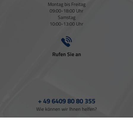
Montag bis Freitag
09:00-18:00 Uhr
Samstag
10:00-13:00 Uhr
Rufen Sie an
+ 49 6409 80 80 355
Wie können wir Ihnen helfen?