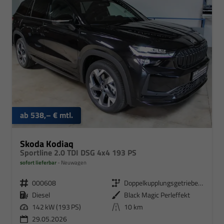
ab 538,– € mtl.
Skoda Kodiaq
Sportline 2.0 TDI DSG 4x4 193 PS
sofort lieferbar
Neuwagen
000608
Doppelkupplungsgetriebe (DSG)
Diesel
Black Magic Perleffekt
142 kW (193 PS)
10 km
29.05.2026