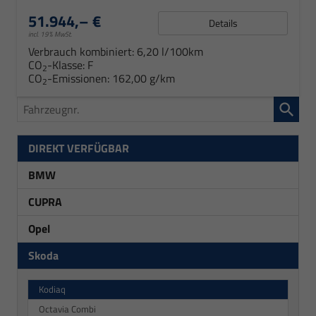
51.944,– €
Details
incl. 19% MwSt.
Verbrauch kombiniert:
6,20 l/100km
CO
-Klasse:
F
2
CO
-Emissionen:
162,00 g/km
2
Fahrzeugnr.
DIREKT VERFÜGBAR
BMW
CUPRA
Opel
Skoda
Kodiaq
Octavia Combi