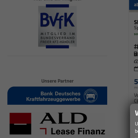
a
S
S
so
5
Unsere Partner
inc
V
C
C
U
b