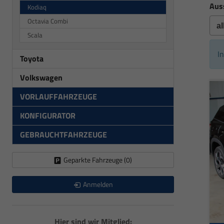
Aus
Kodiaq
Octavia Combi
Scala
I
Toyota
Volkswagen
VORLAUFFAHRZEUGE
KONFIGURATOR
GEBRAUCHTFAHRZEUGE
Geparkte Fahrzeuge (
0
)
Anmelden
Hier sind wir Mitglied: