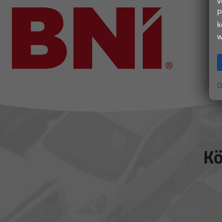
v
P
k
w
D
Kö