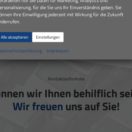
erarbeiten nur die Daten für Marketing, Analytics und
ersonalisierung, für die Sie uns Ihr Einverständnis geben. Sie
önnen Ihre Einwilligung jederzeit mit Wirkung für die Zukunft
iderrufen.
Alle akzeptieren
Einstellungen
atenschutzerklärung
Impressum
Kontaktaufnahme
nnen wir Ihnen behilflich se
Wir freuen
uns auf Sie!