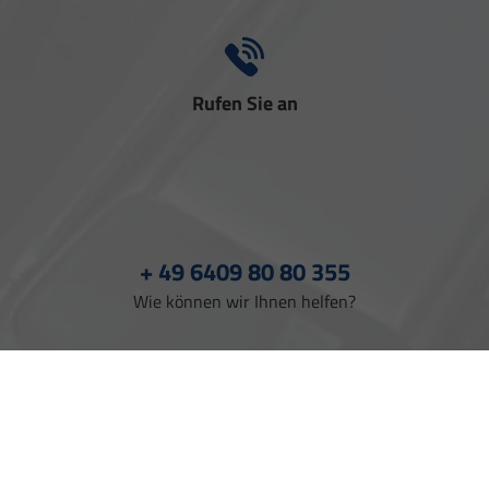
Rufen Sie an
+ 49 6409 80 80 355
Wie können wir Ihnen helfen?