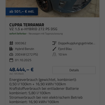
ab 501,– € mtl.
CUPRA TERRAMAR
VZ 1.5 e-HYBRID 272 PS DSG
sofort lieferbar
Neuwagen mit Tageszulassung
000362
Doppelkupplungsgetriebe (DSG)
Hybrid Benzin
Fjord Blau
200 kW (272 PS)
10 km
01.10.2025
48.444,– €
Details
incl. 19% MwSt.
Energieverbrauch (gewichtet, kombiniert):
0,50 l/100km + 16,90 kWh/100km
Kraftstoffverbrauch bei entladener Batterie
kombiniert:
5,80 l/100km
Stromverbrauch bei rein elektrischem Betrieb
kombiniert:
16,90 kWh/100km