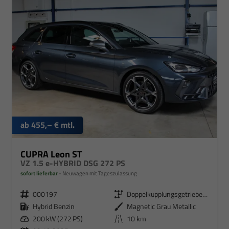
ab 455,– € mtl.
CUPRA Leon ST
VZ 1.5 e-HYBRID DSG 272 PS
sofort lieferbar
Neuwagen mit Tageszulassung
000197
Doppelkupplungsgetriebe (DSG)
Hybrid Benzin
Magnetic Grau Metallic
200 kW (272 PS)
10 km