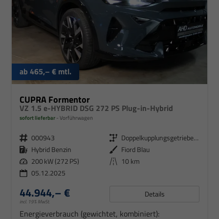
ab 465,– € mtl.
CUPRA Formentor
VZ 1.5 e-HYBRID DSG 272 PS Plug-in-Hybrid
sofort lieferbar
Vorführwagen
000943
Doppelkupplungsgetriebe (DSG)
Hybrid Benzin
Fiord Blau
200 kW (272 PS)
10 km
05.12.2025
44.944,– €
Details
incl. 19% MwSt.
Energieverbrauch (gewichtet, kombiniert):