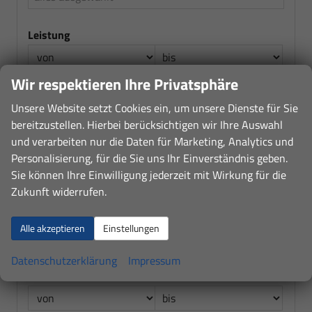
Leistung
Wir respektieren Ihre Privatsphäre
Kraftstoffart
Unsere Website setzt Cookies ein, um unsere Dienste für Sie
alles ausgewählt
bereitzustellen. Hierbei berücksichtigen wir Ihre Auswahl
und verarbeiten nur die Daten für Marketing, Analytics und
Getriebeart
Personalisierung, für die Sie uns Ihr Einverständnis geben.
Sie können Ihre Einwilligung jederzeit mit Wirkung für die
alles ausgewählt
Zukunft widerrufen.
CO2-Effizienzklasse
Alle akzeptieren
Einstellungen
alles ausgewählt
Datenschutzerklärung
Impressum
Preis