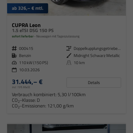
ab 326,– € mtl.
CUPRA Leon
1.5 eTSI DSG 150 PS
sofort lieferbar
Neuwagen mit Tageszulassung
000415
Doppelkupplungsgetriebe (DSG)
Benzin
Midnight Schwarz Metallic
110 kW (150 PS)
10 km
10.03.2026
31.444,– €
Details
incl. 19% MwSt.
Verbrauch kombiniert:
5,30 l/100km
CO
-Klasse:
D
2
CO
-Emissionen:
121,00 g/km
2