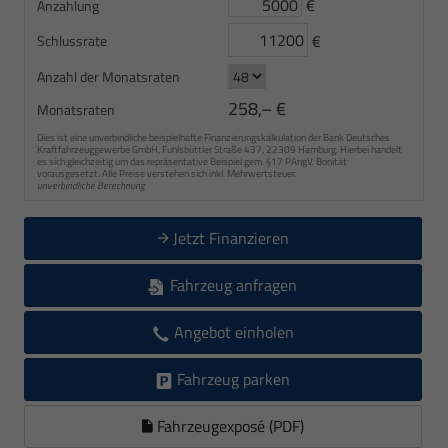
€
Anzahlung
€
Schlussrate
Anzahl der Monatsraten
258,– €
Monatsraten
Dies ist eine unverbindliche beispielhafte Finanzierungskalkulation der Bank Deutsches
Kraftfahrzeuggewerbe GmbH, Fuhlsbüttler Straße 437, 22309 Hamburg. Hierbei handelt
es sich gleichzeitig um das repräsentative Beispiel gem. §17 PAngV. Bonität
vorausgesetzt. Alle Preise verstehen sich inkl. Mehrwertsteuer.
unverbindliche Berechnung
Jetzt Finanzieren
Fahrzeug anfragen
Angebot einholen
Fahrzeug parken
Fahrzeugexposé (PDF)