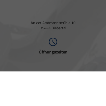
An der Amtmannsmühle 10
35444 Biebertal
Öffnungszeiten