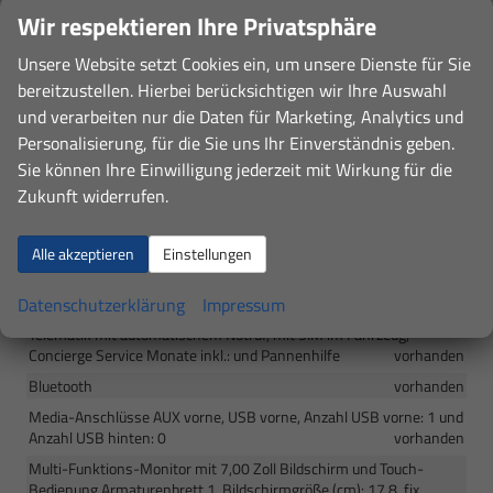
Elektrische Fensterheber mit Impulsschaltung für zwei Fenster
Wir respektieren Ihre Privatsphäre
vorn
vorhanden
Unsere Website setzt Cookies ein, um unsere Dienste für Sie
Konsole am Boden
vorhanden
bereitzustellen. Hierbei berücksichtigen wir Ihre Auswahl
und verarbeiten nur die Daten für Marketing, Analytics und
Infotainment & Kommunikation
Personalisierung, für die Sie uns Ihr Einverständnis geben.
Vier Lautsprecher
vorhanden
Sie können Ihre Einwilligung jederzeit mit Wirkung für die
RDS Audio-Anlage Digitalradio, Touch Screen und Farbdisplay
Zukunft widerrufen.
vorhanden
Geschwindigkeitsregelanlage
vorhanden
Alle akzeptieren
Einstellungen
Instrumente
vorhanden
Datenschutzerklärung
Impressum
Bordcomputer mit Durchschnittskraftstoffverbrauch
vorhanden
Telematik mit automatischem Notruf, mit SIM im Fahrzeug,
Concierge Service Monate inkl.: und Pannenhilfe
vorhanden
Bluetooth
vorhanden
Media-Anschlüsse AUX vorne, USB vorne, Anzahl USB vorne: 1 und
Anzahl USB hinten: 0
vorhanden
Multi-Funktions-Monitor mit 7,00 Zoll Bildschirm und Touch-
Bedienung Armaturenbrett 1, Bildschirmgröße (cm): 17,8, fix,