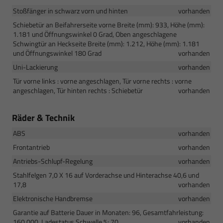
Stoßfänger in schwarz vorn und hinten
vorhanden
Schiebetür an Beifahrerseite vorne Breite (mm): 933, Höhe (mm):
1.181 und Öffnungswinkel 0 Grad, Oben angeschlagene
Schwingtür an Heckseite Breite (mm): 1.212, Höhe (mm): 1.181
und Öffnungswinkel 180 Grad
vorhanden
Uni-Lackierung
vorhanden
Tür vorne links : vorne angeschlagen, Tür vorne rechts : vorne
angeschlagen, Tür hinten rechts : Schiebetür
vorhanden
Räder & Technik
ABS
vorhanden
Frontantrieb
vorhanden
Antriebs-Schlupf-Regelung
vorhanden
Stahlfelgen 7,0 X 16 auf Vorderachse und Hinterachse 40,6 und
17,8
vorhanden
Elektronische Handbremse
vorhanden
Garantie auf Batterie Dauer in Monaten: 96, Gesamtfahrleistung:
160.000, Ladestatus Schwelle %: 70
vorhanden