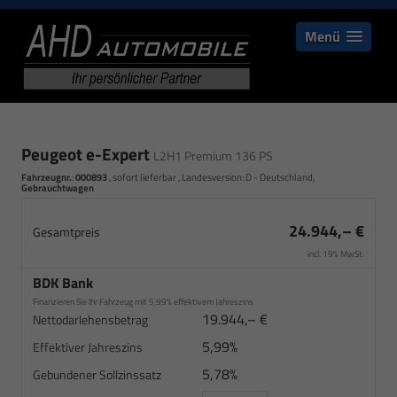
Menü
Peugeot e-Expert
L2H1 Premium 136 PS
Fahrzeugnr.
:
000893
,
sofort lieferbar
, Landesversion: D - Deutschland,
Gebrauchtwagen
24.944,– €
Gesamtpreis
incl. 19% MwSt.
BDK Bank
Finanzieren Sie Ihr Fahrzeug mit 5,99% effektivem Jahreszins
19.944,– €
Nettodarlehensbetrag
5,99%
Effektiver Jahreszins
5,78%
Gebundener Sollzinssatz