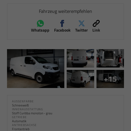
Fahrzeug weiterempfehlen
Whatsapp
Facebook
Twitter
Link
+15
AUSSENFARBE
Schneeweiß
INNENAUSSTATTUNG
Stoff Curitiba monoton - grau
GETRIEBE
Automatik
ANTRIEBSACHSE
Frontantrieb