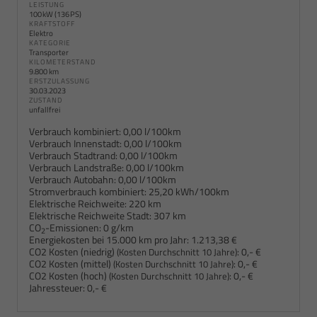
LEISTUNG
100 kW (136 PS)
KRAFTSTOFF
Elektro
KATEGORIE
Transporter
KILOMETERSTAND
9.800 km
ERSTZULASSUNG
30.03.2023
ZUSTAND
unfallfrei
Verbrauch kombiniert:
0,00 l/100km
Verbrauch Innenstadt:
0,00 l/100km
Verbrauch Stadtrand:
0,00 l/100km
Verbrauch Landstraße:
0,00 l/100km
Verbrauch Autobahn:
0,00 l/100km
Stromverbrauch kombiniert:
25,20 kWh/100km
Elektrische Reichweite:
220 km
Elektrische Reichweite Stadt:
307 km
CO
-Emissionen:
0 g/km
2
Energiekosten bei 15.000 km pro Jahr:
1.213,38 €
CO2 Kosten (niedrig)
:
0,- €
(Kosten Durchschnitt 10 Jahre)
CO2 Kosten (mittel)
:
0,- €
(Kosten Durchschnitt 10 Jahre)
CO2 Kosten (hoch)
:
0,- €
(Kosten Durchschnitt 10 Jahre)
Jahressteuer:
0,- €